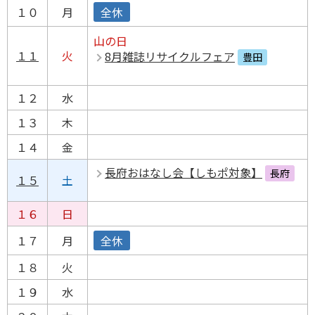
１０
月
全休
山の日
１１
火
8月雑誌リサイクルフェア
豊田
１２
水
１３
木
１４
金
長府おはなし会【しもポ対象】
長府
１５
土
１６
日
１７
月
全休
１８
火
１９
水