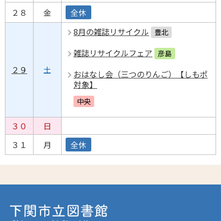
２８
金
全休
8月の雑誌リサイクル
豊北
雑誌リサイクルフェア
彦島
２９
土
おはなし会（三つのりんご）【しもポ
対象】
中央
３０
日
３１
月
全休