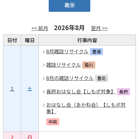
2026年8月
<< 前月
翌月 >>
日付
曜日
行事内容
8月雑誌リサイクル
豊浦
雑誌リサイクル
菊川
8月の雑誌リサイクル
豊北
１
土
長府おはなし会【しもポ対象】
長府
おはなし会（あかね会）【しもポ対
象】
中央
２
日