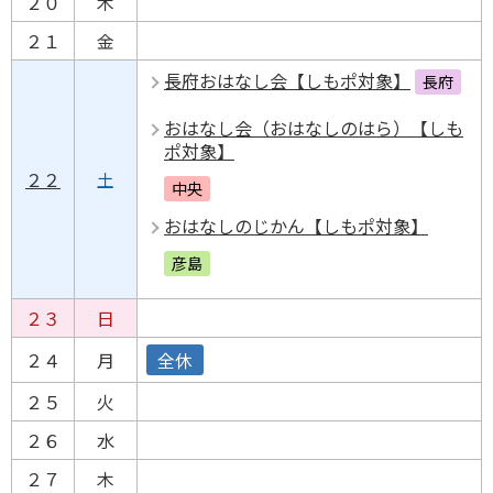
２０
木
２１
金
長府おはなし会【しもポ対象】
長府
おはなし会（おはなしのはら）【しも
ポ対象】
２２
土
中央
おはなしのじかん【しもポ対象】
彦島
２３
日
２４
月
全休
２５
火
２６
水
２７
木