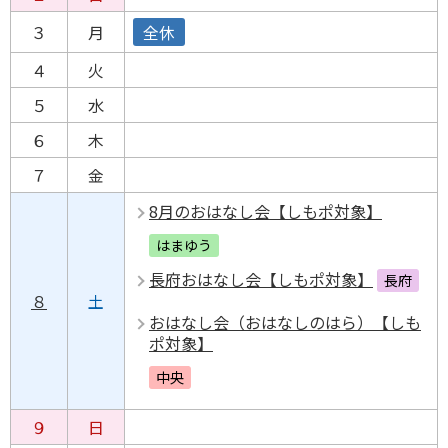
３
月
全休
４
火
５
水
６
木
７
金
8月のおはなし会【しもポ対象】
はまゆう
長府おはなし会【しもポ対象】
長府
８
土
おはなし会（おはなしのはら）【しも
ポ対象】
中央
９
日