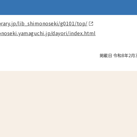
brary.jp/lib_shimonoseki/g0101/top/
onoseki.yamaguchi.jp/dayori/index.html
掲載日 令和8年2月