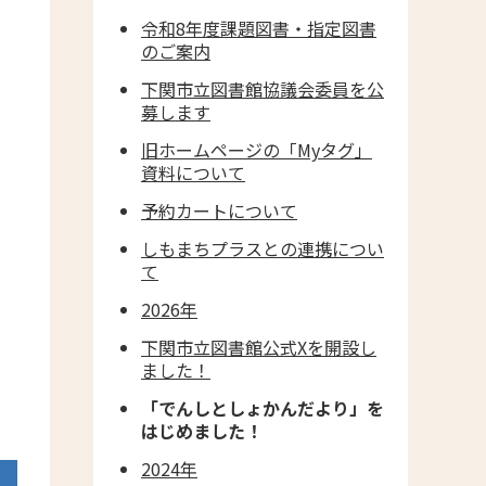
す
令和8年度課題図書・指定図書
のご案内
下関市立図書館協議会委員を公
募します
旧ホームページの「Myタグ」
資料について
予約カートについて
しもまちプラスとの連携につい
て
2026年
下関市立図書館公式Xを開設し
ました！
「でんしとしょかんだより」を
はじめました！
2024年