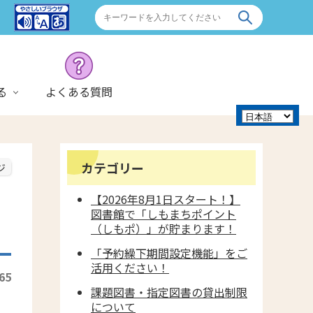
る
よくある質問
カテゴリー
ジ
【2026年8月1日スタート！】
図書館で「しもまちポイント
（しもポ）」が貯まります！
「予約繰下期間設定機能」をご
活用ください！
65
課題図書・指定図書の貸出制限
について