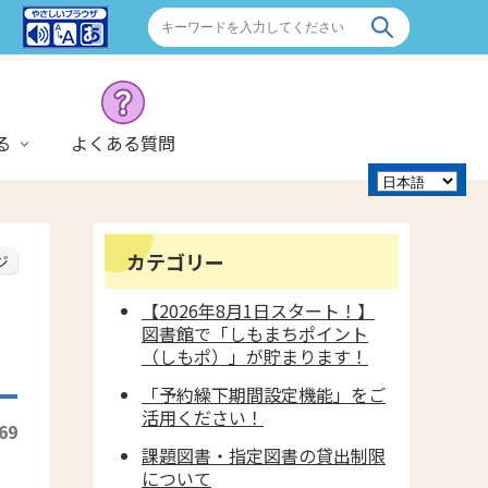
る
よくある質問
カテゴリー
ジ
【2026年8月1日スタート！】
図書館で「しもまちポイント
（しもポ）」が貯まります！
「予約繰下期間設定機能」をご
活用ください！
69
課題図書・指定図書の貸出制限
について
ペ