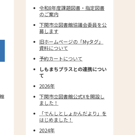
令和8年度課題図書・指定図書
のご案内
下関市立図書館協議会委員を公
募します
旧ホームページの「Myタグ」
資料について
予約カートについて
しもまちプラスとの連携につい
て
2026年
館
下関市立図書館公式Xを開設し
ました！
「でんしとしょかんだより」を
はじめました！
2024年